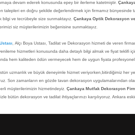
unmaya devam ederek konusunda epey bir ilerleme katetmiştir.
Çankaya
len talepleri en doğru şekilde değerlendirmek için firmamız bünyesinde 
k bilgi ve tecrübeyle size sunmaktayız.
Çankaya Optik Dekorasyon ve
lerimizi siz müşterilerimizin beğenisine sunmaktayız.
Ustası
, Alçı Boya Ustası, Tadilat ve Dekorasyon hizmeti de veren firmamı
enileme hizmetleri konusunda daha detaylı bilgi almak ve fiyat teklifi için
nda hem kaliteden ödün vermeyecek hem de uygun fiyata profesyonel 
üstün uzmanlık ve büyük deneyimle hizmet veriyorken,bitirdiğimiz her y
yoruz. Son zamanların en gözde tavan dekorasyon uygulamalarından olan 
erli müşterilerimizin hizmetindeyiz.
Çankaya Mutfak Dekorasyon Firm
ütün dekorasyon ve tadilat ihtiyaçlarınızı karşılıyoruz. Ankara eskimiş 