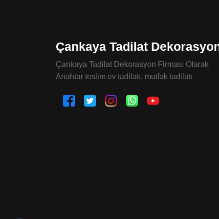
Çankaya Tadilat Dekorasyo
Çankaya Tadilat Dekorasyon Firması Olarak
Anahtar teslim ev tadilatı, mutfak tadilatı