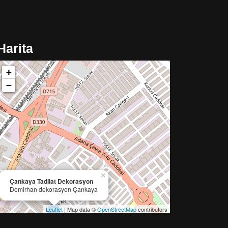
Harita
+
−
×
Çankaya Tadilat Dekorasyon
Demirhan dekorasyon Çankaya
Leaflet
| Map data ©
OpenStreetMap
contributors