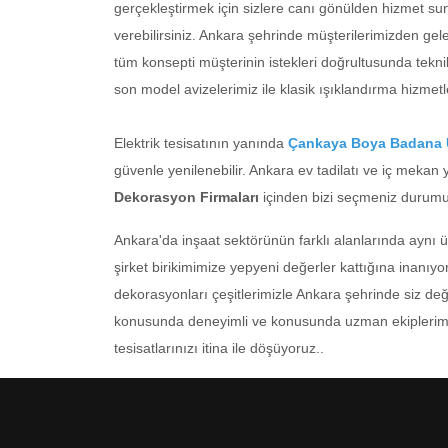
gerçekleştirmek için sizlere canı gönülden hizmet s
verebilirsiniz. Ankara şehrinde müşterilerimizden ge
tüm konsepti müşterinin istekleri doğrultusunda tekni
son model avizelerimiz ile klasik ışıklandırma hizmet
Elektrik tesisatının yanında
Çankaya Boya Badana 
güvenle yenilenebilir. Ankara ev tadilatı ve iç mekan y
Dekorasyon Firmaları
içinden bizi seçmeniz durumu
Ankara'da inşaat sektörünün farklı alanlarında aynı 
şirket birikimimize yepyeni değerler kattığına inanı
dekorasyonları çeşitlerimizle Ankara şehrinde siz değ
konusunda deneyimli ve konusunda uzman ekiplerimizle b
tesisatlarınızı itina ile döşüyoruz..