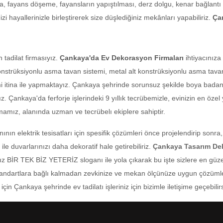
fayans döşeme, fayansların yapıştılması, derz dolgu, kenar bağlantı işl
i hayallerinizle birleştirerek size düşlediğiniz mekânları yapabiliriz.
Ça
 tadilat firmasıyız.
Çankaya'da Ev Dekorasyon Firmaları
ihtiyacınıza
nstrüksiyonlu asma tavan sistemi, metal alt konstrüksiyonlu asma tavan
 itina ile yapmaktayız. Çankaya şehrinde sorunsuz şekilde boya badana
ız. Çankaya'da ferforje işlerindeki 9 yıllık tecrübemizle, evinizin en özel
amız, alanında uzman ve tecrübelı ekiplere sahiptir.
nının elektrik tesisatları için spesifik çözümleri önce projelendirip sonr
 duvarlarınızı daha dekoratif hale getirebiliriz.
Çankaya Tasarım De
mız BİR TEK BİZ YETERİZ sloganı ile yola çıkarak bu işte sizlere en güz
n standartlara bağlı kalmadan zevkinize ve mekan ölçünüze uygun çözüml
için Çankaya şehrinde ev tadilatı işleriniz için bizimle iletişime geçebilirs