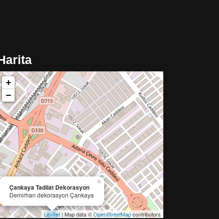
Harita
+
−
×
Çankaya Tadilat Dekorasyon
Demirhan dekorasyon Çankaya
Leaflet
| Map data ©
OpenStreetMap
contributors