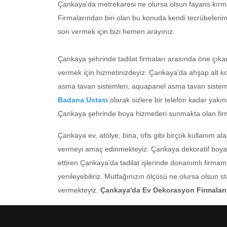
Çankaya'da metrekaresi ne olursa olsun fayans kırma, 
Firmalarından biri olan bu konuda kendi tecrübelerimiz
son vermek için bizi hemen arayınız.
Çankaya şehrinde tadilat firmaları arasında öne çıkan
vermek için hizmetinizdeyiz. Çankaya'da ahşap alt ko
asma tavan sistemleri, aquapanel asma tavan sistemi
Badana Ustası
olarak sizlere bir telefon kadar yakın
Çankaya şehrinde boya hizmetleri sunmakta olan firm
Çankaya ev, atölye, bina, ofis gibi birçok kullanım ala
vermeyi amaç edinmekteyiz. Çankaya dekoratif boya ile
ettiren Çankaya'da tadilat işlerinde donanımlı firma
yenileyebiliriz. Mutfağınızın ölçüsü ne olursa olsu
vermekteyiz.
Çankaya'da Ev Dekorasyon Firmaları