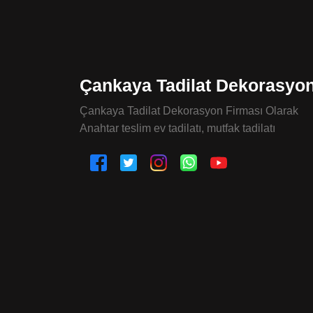
Çankaya Tadilat Dekorasyo
Çankaya Tadilat Dekorasyon Firması Olarak
Anahtar teslim ev tadilatı, mutfak tadilatı